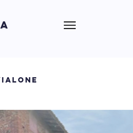
ra
vialone