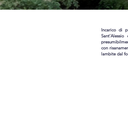
Incarico di p
Sant’Alessio 
presumibilmen
con risanament
lambite dal f