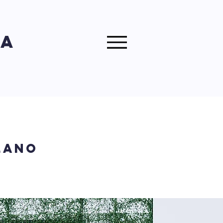
ra
a
ilano